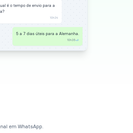
ual é o tempo de envio para a
a?
10h34
5 a 7 dias úteis para a Alemanha.
10h35
ional em WhatsApp.