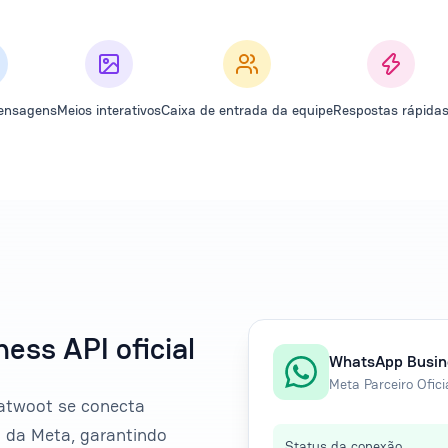
ensagens
Meios interativos
Caixa de entrada da equipe
Respostas rápida
ss API oficial
WhatsApp Busin
Meta Parceiro Ofici
hatwoot se conecta
 da Meta, garantindo
Status da conexão