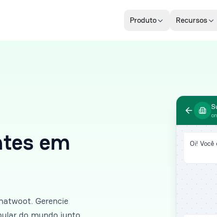
Produto
Recursos
S
on
ntes em
Oi! Você
hatwoot. Gerencie
pular do mundo junto