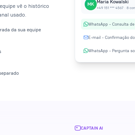
Maria Kowalski
MK
equipe vê o histórico
+49 151 *** 4567 · 8 co
anal usado.
WhatsApp - Consulta de 
rada da sua equipe
E-mail - Confirmação do 
WhatsApp - Pergunta sob
s
 separado
CAPTAIN AI