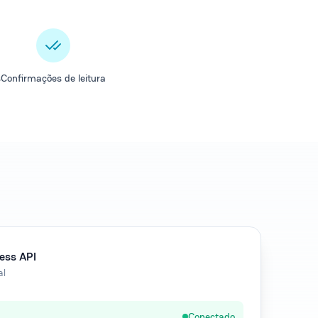
s
Confirmações de leitura
ess API
al
Conectado