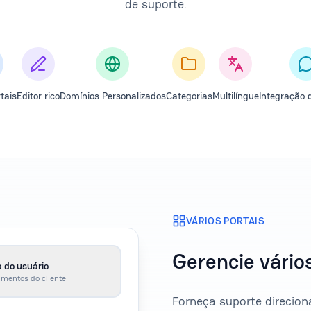
de suporte.
tais
Editor rico
Domínios Personalizados
Categorias
Multilíngue
Integração 
VÁRIOS PORTAIS
Gerencie vários
 do usuário
mentos do cliente
Forneça suporte direcio