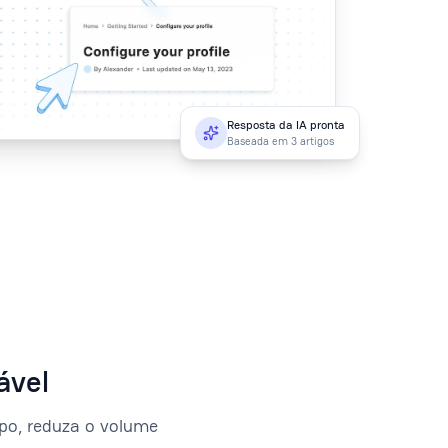
Resposta da IA pronta
Baseada em 3 artigos
ável
po, reduza o volume