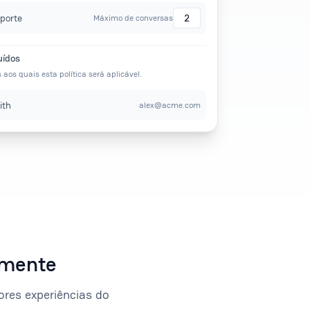
porte
2
Máximo de conversas
uídos
 aos quais esta política será aplicável.
ith
alex@acme.com
amente
ores experiências do