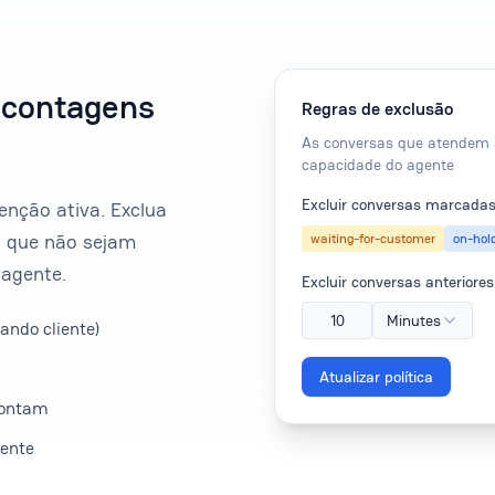
a contagens
Regras de exclusão
As conversas que atendem à
capacidade do agente
Excluir conversas marcadas
nção ativa. Exclua
a que não sejam
waiting-for-customer
on-hol
 agente.
Excluir conversas anteriore
10
Minutes
ando cliente)
Atualizar política
contam
mente