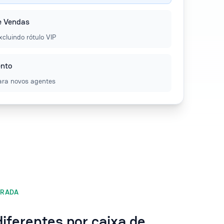
de Vendas
cluindo rótulo VIP
ento
ara novos agentes
TRADA
diferentes por caixa de